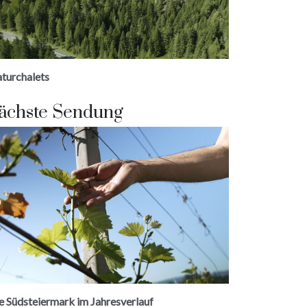
turchalets
ächste Sendung
e Südsteiermark im Jahresverlauf